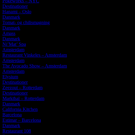
Pokéworks – NYC
Destinationer
Hanami – Oslo
Danmark
Tomat- og chilismagning
Danmark
Amass
Danmark
Ni’Mat’ Spa
Amsterdam
Restaurant Vinkeles – Amsterdam
Amsterdam
The Avocado Show – Amsterdam
Amsterdam
Elysium
Destinationer
Zeezout – Rotterdam
Destinationer
Markthal – Rotterdam
Danmark
California Kitchen
Barcelona
Estimar – Barcelona
Danmark
Restaurant 108