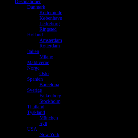
Destinationer
Danmark
Kerteminde
København
Ledreborg
Ringsted
Holland
Amsterdam
Rotterdam
Italien
Milano
Maldiverne
Norge
Oslo
Spanien
Barcelona
Sverige
Falkenberg
Stockholm
Thailand
Tyskland
München
Sylt
USA
New York