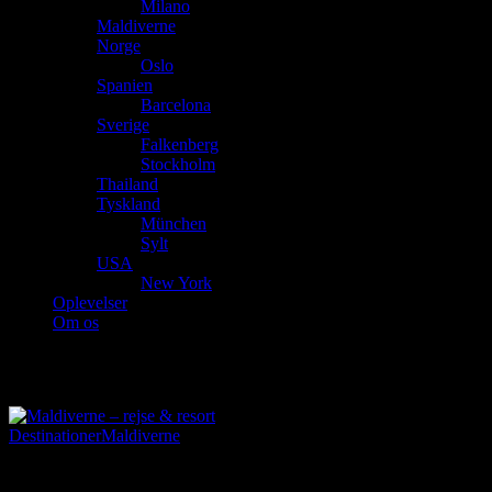
Milano
Maldiverne
Norge
Oslo
Spanien
Barcelona
Sverige
Falkenberg
Stockholm
Thailand
Tyskland
München
Sylt
USA
New York
Oplevelser
Om os
Maldiverne
Destinationer
Maldiverne
25. februar 2018
|