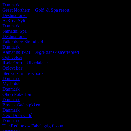
Danmark
Great Northern – Golf- & Spa resort
Destinationer
A-Rosa Sylt
Danmark
Samadhi Spa
Destinationer
Falkenberg Strandbad
Danmark
Aamanns 1921 – Ægte dansk smørrebrød
Oplevelser
Røde Orm – Ulvedalene
Oplevelser
Stedsans in the woods
Danmark
My Poké
Danmark
Olioli Poké Bar
Danmark
Broens Gadekøkken
Danmark
Next Door Café
Danmark
The Red box – Fabelagtig fusion