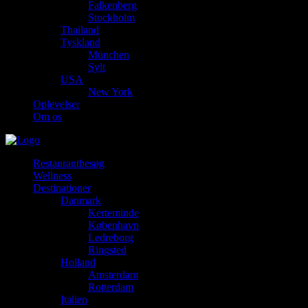
Falkenberg
Stockholm
Thailand
Tyskland
München
Sylt
USA
New York
Oplevelser
Om os
Restaurantbesøg
Wellness
Destinationer
Danmark
Kerteminde
København
Ledreborg
Ringsted
Holland
Amsterdam
Rotterdam
Italien