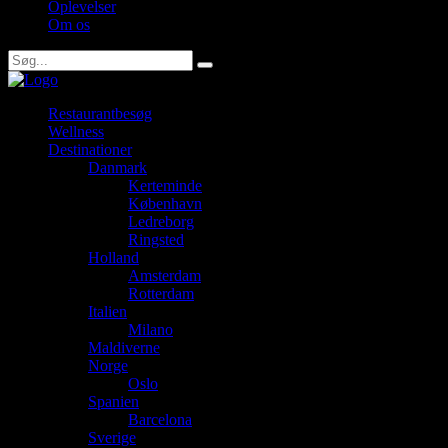
Oplevelser
Om os
Restaurantbesøg
Wellness
Destinationer
Danmark
Kerteminde
København
Ledreborg
Ringsted
Holland
Amsterdam
Rotterdam
Italien
Milano
Maldiverne
Norge
Oslo
Spanien
Barcelona
Sverige