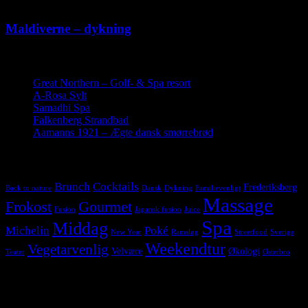
Ingen kommentarer
Maldiverne – dykning
Seneste indlæg
Great Northern – Golf- & Spa resort
19. juli 2019
A-Rosa Sylt
26. maj 2019
Samadhi Spa
22. marts 2019
Falkenberg Strandbad
28. november 2018
Aamanns 1921 – Ægte dansk smørrebrød
17. juni 2018
Tags
Brunch
Cocktails
Frederiksberg
Back to nature
Dansk
Dykning
Familievenligt
Massage
Frokost
Gourmet
Fusion
Japansk fusion
Juice
Spa
Middag
Michelin
Poké
New Year
Ramsløg
Streetfood
Sverige
Weekendtur
Vegetarvenlig
Velvære
Økologi
Teater
Østerbro
Følg os på Instagram
Hold dig opdateret