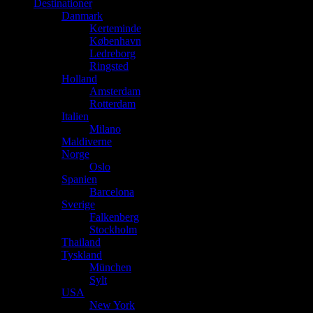
Destinationer
Danmark
Kerteminde
København
Ledreborg
Ringsted
Holland
Amsterdam
Rotterdam
Italien
Milano
Maldiverne
Norge
Oslo
Spanien
Barcelona
Sverige
Falkenberg
Stockholm
Thailand
Tyskland
München
Sylt
USA
New York