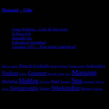
Ingen kommentarer
Hanami – Oslo
Seneste indlæg
Great Northern – Golf- & Spa resort
19. juli 2019
A-Rosa Sylt
26. maj 2019
Samadhi Spa
22. marts 2019
Falkenberg Strandbad
28. november 2018
Aamanns 1921 – Ægte dansk smørrebrød
17. juni 2018
Tags
Brunch
Cocktails
Frederiksberg
Back to nature
Dansk
Dykning
Familievenligt
Massage
Frokost
Gourmet
Fusion
Japansk fusion
Juice
Spa
Middag
Michelin
Poké
New Year
Ramsløg
Streetfood
Sverige
Weekendtur
Vegetarvenlig
Velvære
Økologi
Teater
Østerbro
Følg os på Instagram
Hold dig opdateret