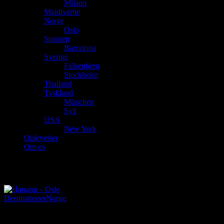
Milano
Maldiverne
Norge
Oslo
Spanien
Barcelona
Sverige
Falkenberg
Stockholm
Thailand
Tyskland
München
Sylt
USA
New York
Oplevelser
Om os
Norge
Destinationer
Norge
23. september 2017
|