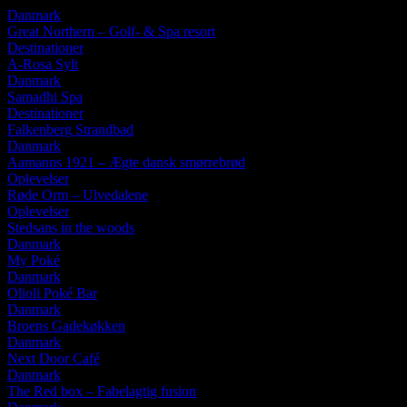
Danmark
Great Northern – Golf- & Spa resort
Destinationer
A-Rosa Sylt
Danmark
Samadhi Spa
Destinationer
Falkenberg Strandbad
Danmark
Aamanns 1921 – Ægte dansk smørrebrød
Oplevelser
Røde Orm – Ulvedalene
Oplevelser
Stedsans in the woods
Danmark
My Poké
Danmark
Olioli Poké Bar
Danmark
Broens Gadekøkken
Danmark
Next Door Café
Danmark
The Red box – Fabelagtig fusion