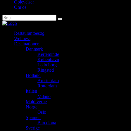
Oplevelser
Om os
Restaurantbesøg
Wellness
Destinationer
Danmark
Kerteminde
København
Ledreborg
Ringsted
Holland
Amsterdam
Rotterdam
Italien
Milano
Maldiverne
Norge
Oslo
Spanien
Barcelona
Sverige