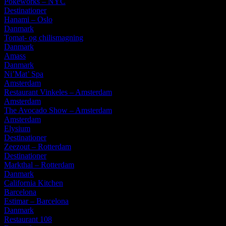
Pokéworks – NYC
Destinationer
Hanami – Oslo
Danmark
Tomat- og chilismagning
Danmark
Amass
Danmark
Ni’Mat’ Spa
Amsterdam
Restaurant Vinkeles – Amsterdam
Amsterdam
The Avocado Show – Amsterdam
Amsterdam
Elysium
Destinationer
Zeezout – Rotterdam
Destinationer
Markthal – Rotterdam
Danmark
California Kitchen
Barcelona
Estimar – Barcelona
Danmark
Restaurant 108