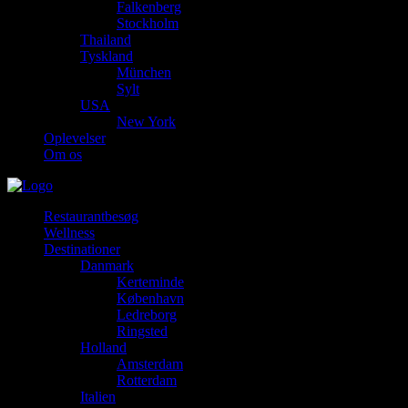
Falkenberg
Stockholm
Thailand
Tyskland
München
Sylt
USA
New York
Oplevelser
Om os
Restaurantbesøg
Wellness
Destinationer
Danmark
Kerteminde
København
Ledreborg
Ringsted
Holland
Amsterdam
Rotterdam
Italien