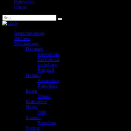
Oplevelser
Om os
Restaurantbesøg
Wellness
Destinationer
Danmark
Kerteminde
København
Ledreborg
Ringsted
Holland
Amsterdam
Rotterdam
Italien
Milano
Maldiverne
Norge
Oslo
Spanien
Barcelona
Sverige