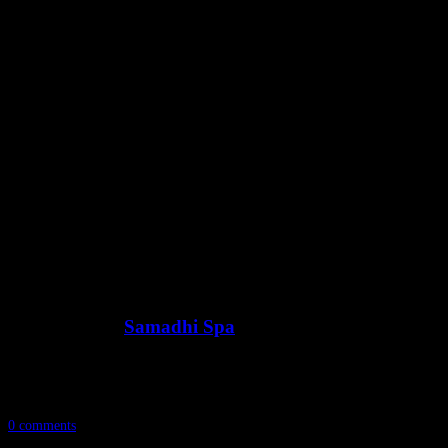
Se andre indlæg om Samadhi Spa:
Samadhi Spa
Posted: 28. januar 2017
Se andre indlæg om Samadhi Spa:
0 comments