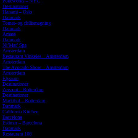
Pokéworks – NYC
Destinationer
Hanami – Oslo
Danmark
Tomat- og chilismagning
Danmark
Amass
Danmark
Ni’Mat’ Spa
Amsterdam
Restaurant Vinkeles – Amsterdam
Amsterdam
The Avocado Show – Amsterdam
Amsterdam
Elysium
Destinationer
Zeezout – Rotterdam
Destinationer
Markthal – Rotterdam
Danmark
California Kitchen
Barcelona
Estimar – Barcelona
Danmark
Restaurant 108