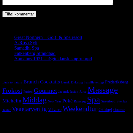
Seneste indlæg
Great Northern – Golf- & Spa resort
19. juli 2019
A-Rosa Sylt
26. maj 2019
Samadhi Spa
22. marts 2019
Falkenberg Strandbad
28. november 2018
Aamanns 1921 – Ægte dansk smørrebrød
17. juni 2018
Tags
Brunch
Cocktails
Frederiksberg
Back to nature
Dansk
Dykning
Familievenligt
Massage
Frokost
Gourmet
Fusion
Japansk fusion
Juice
Spa
Middag
Michelin
Poké
New Year
Ramsløg
Streetfood
Sverige
Weekendtur
Vegetarvenlig
Velvære
Økologi
Teater
Østerbro
Følg os på Instagram