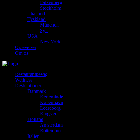
Falkenberg
Stockholm
Thailand
Tyskland
München
Sylt
USA
New York
Oplevelser
Om os
Restaurantbesøg
Wellness
Destinationer
Danmark
Kerteminde
København
Ledreborg
Ringsted
Holland
Amsterdam
Rotterdam
Italien