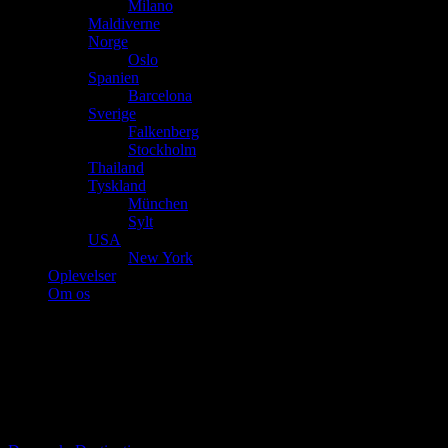
Milano
Maldiverne
Norge
Oslo
Spanien
Barcelona
Sverige
Falkenberg
Stockholm
Thailand
Tyskland
München
Sylt
USA
New York
Oplevelser
Om os
Samadhi Spa
22. marts 2019
|
Ingen kommentarer
|