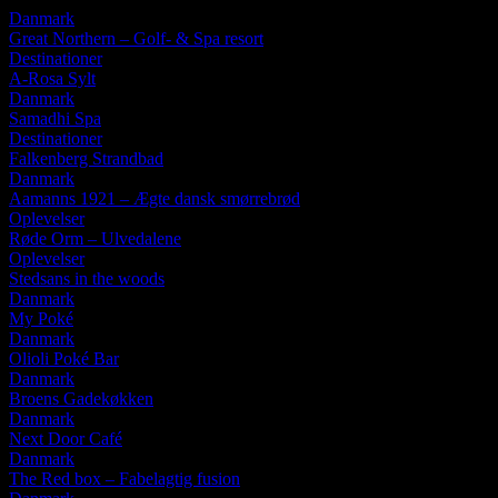
Danmark
Great Northern – Golf- & Spa resort
Destinationer
A-Rosa Sylt
Danmark
Samadhi Spa
Destinationer
Falkenberg Strandbad
Danmark
Aamanns 1921 – Ægte dansk smørrebrød
Oplevelser
Røde Orm – Ulvedalene
Oplevelser
Stedsans in the woods
Danmark
My Poké
Danmark
Olioli Poké Bar
Danmark
Broens Gadekøkken
Danmark
Next Door Café
Danmark
The Red box – Fabelagtig fusion