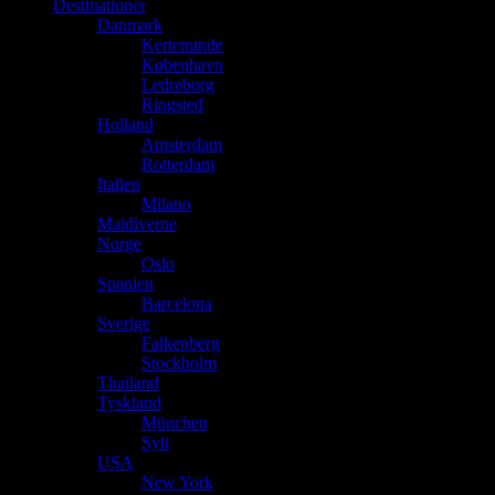
Destinationer
Danmark
Kerteminde
København
Ledreborg
Ringsted
Holland
Amsterdam
Rotterdam
Italien
Milano
Maldiverne
Norge
Oslo
Spanien
Barcelona
Sverige
Falkenberg
Stockholm
Thailand
Tyskland
München
Sylt
USA
New York