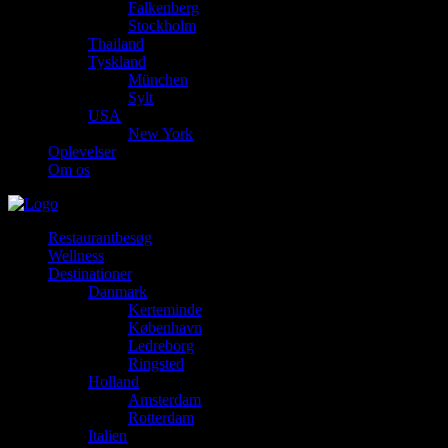
Falkenberg
Stockholm
Thailand
Tyskland
München
Sylt
USA
New York
Oplevelser
Om os
Restaurantbesøg
Wellness
Destinationer
Danmark
Kerteminde
København
Ledreborg
Ringsted
Holland
Amsterdam
Rotterdam
Italien