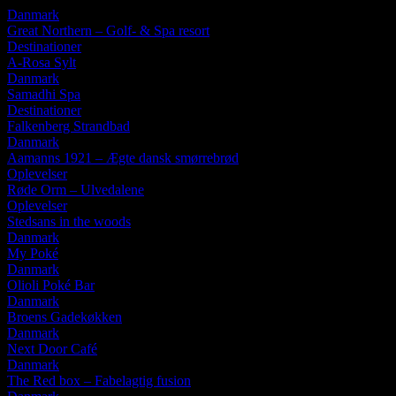
Danmark
Great Northern – Golf- & Spa resort
Destinationer
A-Rosa Sylt
Danmark
Samadhi Spa
Destinationer
Falkenberg Strandbad
Danmark
Aamanns 1921 – Ægte dansk smørrebrød
Oplevelser
Røde Orm – Ulvedalene
Oplevelser
Stedsans in the woods
Danmark
My Poké
Danmark
Olioli Poké Bar
Danmark
Broens Gadekøkken
Danmark
Next Door Café
Danmark
The Red box – Fabelagtig fusion