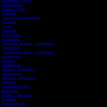
Pokéworks – NYC
Destinationer
Hanami – Oslo
Danmark
Tomat- og chilismagning
Danmark
Amass
Danmark
Ni’Mat’ Spa
Amsterdam
Restaurant Vinkeles – Amsterdam
Amsterdam
The Avocado Show – Amsterdam
Amsterdam
Elysium
Destinationer
Zeezout – Rotterdam
Destinationer
Markthal – Rotterdam
Danmark
California Kitchen
Barcelona
Estimar – Barcelona
Danmark
Restaurant 108