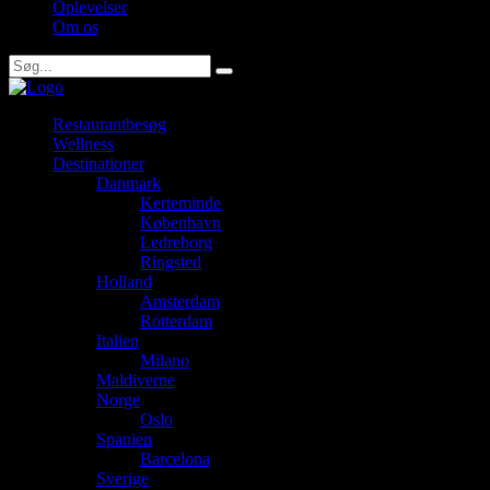
Oplevelser
Om os
Restaurantbesøg
Wellness
Destinationer
Danmark
Kerteminde
København
Ledreborg
Ringsted
Holland
Amsterdam
Rotterdam
Italien
Milano
Maldiverne
Norge
Oslo
Spanien
Barcelona
Sverige