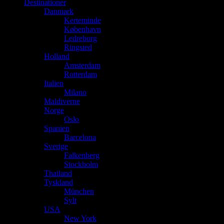
Destinationer
Danmark
Kerteminde
København
Ledreborg
Ringsted
Holland
Amsterdam
Rotterdam
Italien
Milano
Maldiverne
Norge
Oslo
Spanien
Barcelona
Sverige
Falkenberg
Stockholm
Thailand
Tyskland
München
Sylt
USA
New York