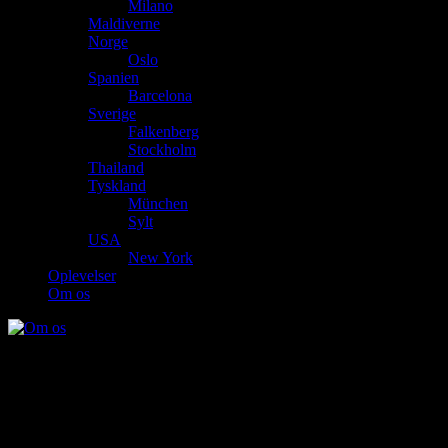
Milano
Maldiverne
Norge
Oslo
Spanien
Barcelona
Sverige
Falkenberg
Stockholm
Thailand
Tyskland
München
Sylt
USA
New York
Oplevelser
Om os
Bag bloggen gemmer sig 2 fuldendte livsnydere, Bent & Rikke. Faktisk 
flere oplevelser.
Jeg, Rikke, er født i 1977, og har en baggrund som bygningsingeniør, m
mandsdomineret verden, fyldt med tal, grafer, kalkulationer, projekters