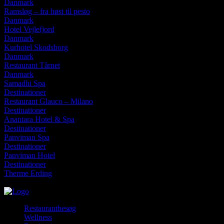
Danmark
Ramsløg – fra høst til pesto
Danmark
Hotel Vejlefjord
Danmark
Kurhotel Skodsborg
Danmark
Restaurant Tårnet
Danmark
Samadhi Spa
Destinationer
Restaurant Glauco – Milano
Destinationer
Anantara Hotel & Spa
Destinationer
Panviman Spa
Destinationer
Panviman Hotel
Destinationer
Therme Erding
torsdag, august 6, 2026
Restaurantbesøg
Wellness