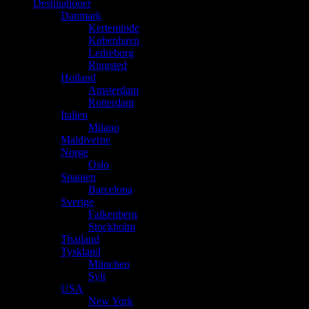
Destinationer
Danmark
Kerteminde
København
Ledreborg
Ringsted
Holland
Amsterdam
Rotterdam
Italien
Milano
Maldiverne
Norge
Oslo
Spanien
Barcelona
Sverige
Falkenberg
Stockholm
Thailand
Tyskland
München
Sylt
USA
New York