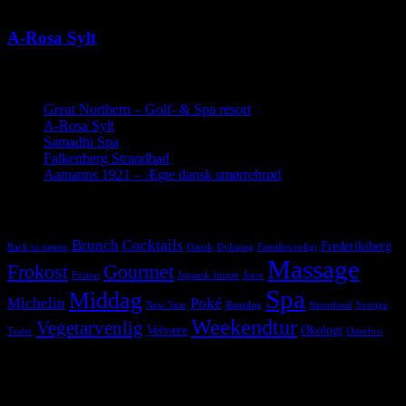
Ingen kommentarer
A-Rosa Sylt
Seneste indlæg
Great Northern – Golf- & Spa resort
19. juli 2019
A-Rosa Sylt
26. maj 2019
Samadhi Spa
22. marts 2019
Falkenberg Strandbad
28. november 2018
Aamanns 1921 – Ægte dansk smørrebrød
17. juni 2018
Tags
Brunch
Cocktails
Frederiksberg
Back to nature
Dansk
Dykning
Familievenligt
Massage
Frokost
Gourmet
Fusion
Japansk fusion
Juice
Spa
Middag
Michelin
Poké
New Year
Ramsløg
Streetfood
Sverige
Weekendtur
Vegetarvenlig
Velvære
Økologi
Teater
Østerbro
Følg os på Instagram
Hold dig opdateret