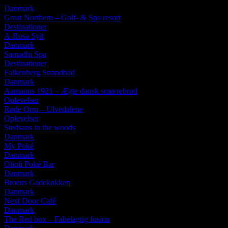
Danmark
Great Northern – Golf- & Spa resort
Destinationer
A-Rosa Sylt
Danmark
Samadhi Spa
Destinationer
Falkenberg Strandbad
Danmark
Aamanns 1921 – Ægte dansk smørrebrød
Oplevelser
Røde Orm – Ulvedalene
Oplevelser
Stedsans in the woods
Danmark
My Poké
Danmark
Olioli Poké Bar
Danmark
Broens Gadekøkken
Danmark
Next Door Café
Danmark
The Red box – Fabelagtig fusion