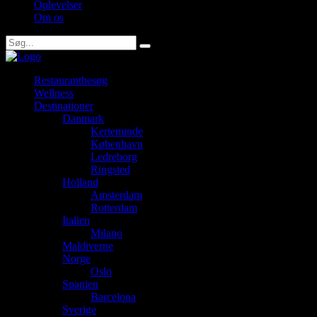
Oplevelser
Om os
Restaurantbesøg
Wellness
Destinationer
Danmark
Kerteminde
København
Ledreborg
Ringsted
Holland
Amsterdam
Rotterdam
Italien
Milano
Maldiverne
Norge
Oslo
Spanien
Barcelona
Sverige