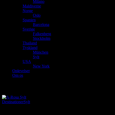
Milano
Maldiverne
Norge
Oslo
Spanien
Barcelona
Sverige
Falkenberg
Stockholm
Thailand
Tyskland
München
Sylt
USA
New York
Oplevelser
Om os
Sylt
Destinationer
Sylt
26. maj 2019
|