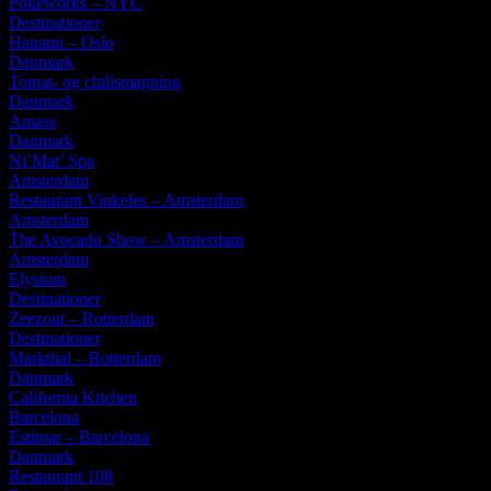
Pokéworks – NYC
Destinationer
Hanami – Oslo
Danmark
Tomat- og chilismagning
Danmark
Amass
Danmark
Ni’Mat’ Spa
Amsterdam
Restaurant Vinkeles – Amsterdam
Amsterdam
The Avocado Show – Amsterdam
Amsterdam
Elysium
Destinationer
Zeezout – Rotterdam
Destinationer
Markthal – Rotterdam
Danmark
California Kitchen
Barcelona
Estimar – Barcelona
Danmark
Restaurant 108