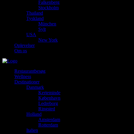
Falkenberg
Stockholm
Thailand
Tyskland
München
Sylt
USA
New York
Oplevelser
Om os
Restaurantbesøg
Wellness
Destinationer
Danmark
Kerteminde
København
Ledreborg
Ringsted
Holland
Amsterdam
Rotterdam
Italien