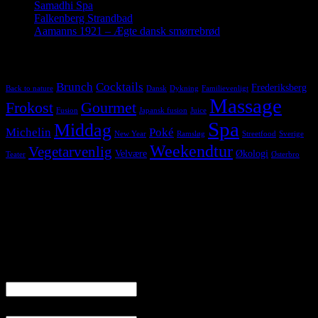
Samadhi Spa
22. marts 2019
Falkenberg Strandbad
28. november 2018
Aamanns 1921 – Ægte dansk smørrebrød
17. juni 2018
Tags
Brunch
Cocktails
Frederiksberg
Back to nature
Dansk
Dykning
Familievenligt
Massage
Frokost
Gourmet
Fusion
Japansk fusion
Juice
Spa
Middag
Michelin
Poké
New Year
Ramsløg
Streetfood
Sverige
Weekendtur
Vegetarvenlig
Velvære
Økologi
Teater
Østerbro
Følg os på Instagram
Hold dig opdateret
Skriv dig på listen og få besked når der kommer et nyt indlæg på
bloggen
Navn
E-mail*