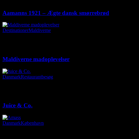
Ingen kommentarer
Aamanns 1921 – Ægte dansk smørrebrød
Destinationer
Maldiverne
25. februar 2018
|
Ingen kommentarer
Maldiverne madoplevelser
Danmark
Restaurantbesøg
1. december 2017
|
Ingen kommentarer
Juice & Co.
Danmark
København
19. august 2017
|