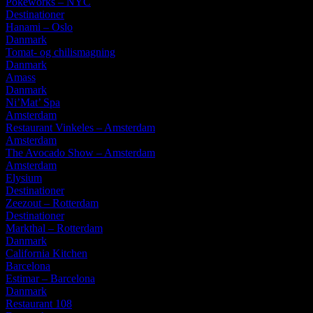
Pokéworks – NYC
Destinationer
Hanami – Oslo
Danmark
Tomat- og chilismagning
Danmark
Amass
Danmark
Ni’Mat’ Spa
Amsterdam
Restaurant Vinkeles – Amsterdam
Amsterdam
The Avocado Show – Amsterdam
Amsterdam
Elysium
Destinationer
Zeezout – Rotterdam
Destinationer
Markthal – Rotterdam
Danmark
California Kitchen
Barcelona
Estimar – Barcelona
Danmark
Restaurant 108