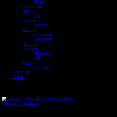
Milano
Maldiverne
Norge
Oslo
Spanien
Barcelona
Sverige
Falkenberg
Stockholm
Thailand
Tyskland
München
Sylt
USA
New York
Oplevelser
Om os
Frokost
Danmark
Destinationer
17. juni 2018
|