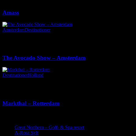
Ingen kommentarer
Amass
Amsterdam
Destinationer
13. juni 2017
|
Ingen kommentarer
The Avocado Show – Amsterdam
Destinationer
Holland
11. juni 2017
|
Ingen kommentarer
Markthal – Rotterdam
Seneste indlæg
Great Northern – Golf- & Spa resort
19. juli 2019
A-Rosa Sylt
26. maj 2019