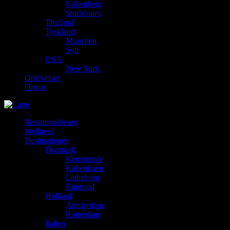
Falkenberg
Stockholm
Thailand
Tyskland
München
Sylt
USA
New York
Oplevelser
Om os
Restaurantbesøg
Wellness
Destinationer
Danmark
Kerteminde
København
Ledreborg
Ringsted
Holland
Amsterdam
Rotterdam
Italien