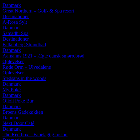
Danmark
Great Northern – Golf- & Spa resort
Destinationer
A-Rosa Sylt
Danmark
Samadhi Spa
Destinationer
Falkenberg Strandbad
Danmark
Aamanns 1921 – Ægte dansk smørrebrød
Oplevelser
Røde Orm – Ulvedalene
Oplevelser
Stedsans in the woods
Danmark
My Poké
Danmark
Olioli Poké Bar
Danmark
Broens Gadekøkken
Danmark
Next Door Café
Danmark
The Red box – Fabelagtig fusion