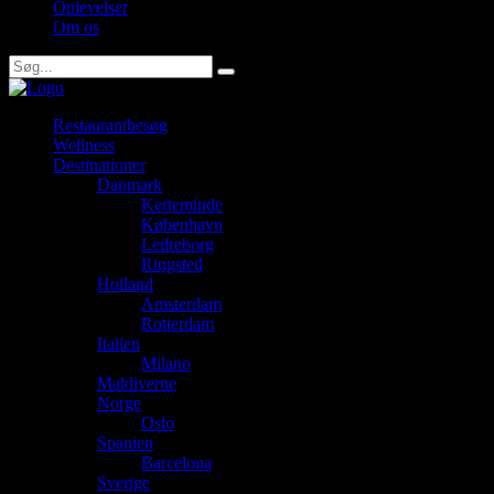
Oplevelser
Om os
Restaurantbesøg
Wellness
Destinationer
Danmark
Kerteminde
København
Ledreborg
Ringsted
Holland
Amsterdam
Rotterdam
Italien
Milano
Maldiverne
Norge
Oslo
Spanien
Barcelona
Sverige