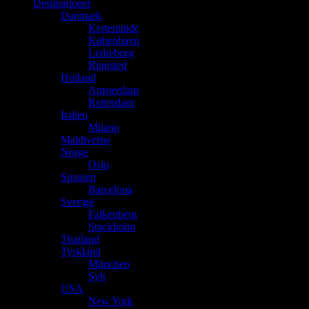
Destinationer
Danmark
Kerteminde
København
Ledreborg
Ringsted
Holland
Amsterdam
Rotterdam
Italien
Milano
Maldiverne
Norge
Oslo
Spanien
Barcelona
Sverige
Falkenberg
Stockholm
Thailand
Tyskland
München
Sylt
USA
New York