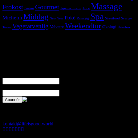
Massage
Frokost
Gourmet
Fusion
Japansk fusion
Juice
Spa
Middag
Michelin
Poké
New Year
Ramsløg
Streetfood
Sverige
Weekendtur
Vegetarvenlig
Velvære
Økologi
Teater
Østerbro
Følg os på Instagram
Hold dig opdateret
Skriv dig på listen og få besked når der kommer et nyt indlæg på
bloggen
Navn
E-mail*
Kontakt
kontakt@lifeisgood.world