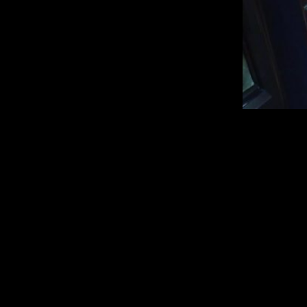
Pokéworks er en kæde, og den ligger pt. 3 steder på Manhattan,
hhv. Bryant Park i Midtown, Union Square og ved Grand Central
Station.
Vi var på den ved Bryant Park, meget tæt på Empire State Building.
Pokéworks
pokeworks.com