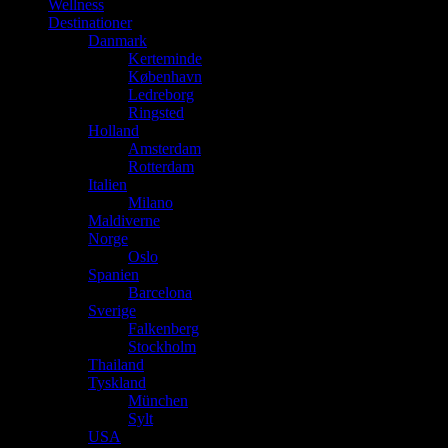
Wellness
Destinationer
Danmark
Kerteminde
København
Ledreborg
Ringsted
Holland
Amsterdam
Rotterdam
Italien
Milano
Maldiverne
Norge
Oslo
Spanien
Barcelona
Sverige
Falkenberg
Stockholm
Thailand
Tyskland
München
Sylt
USA