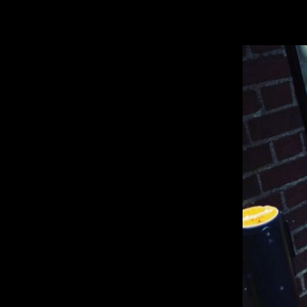
Vi er fuldstændig vilde med det, og det skal vi helt sikkert have igen,
mens vi er i NYC. Det smagte mildt sagt forrygende!