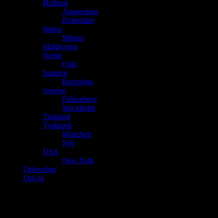
Holland
Amsterdam
Rotterdam
Italien
Milano
Maldiverne
Norge
Oslo
Spanien
Barcelona
Sverige
Falkenberg
Stockholm
Thailand
Tyskland
München
Sylt
USA
New York
Oplevelser
Om os
Pokéworks – NYC