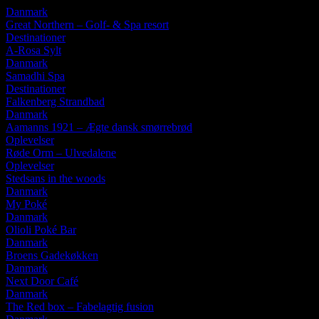
Danmark
Great Northern – Golf- & Spa resort
Destinationer
A-Rosa Sylt
Danmark
Samadhi Spa
Destinationer
Falkenberg Strandbad
Danmark
Aamanns 1921 – Ægte dansk smørrebrød
Oplevelser
Røde Orm – Ulvedalene
Oplevelser
Stedsans in the woods
Danmark
My Poké
Danmark
Olioli Poké Bar
Danmark
Broens Gadekøkken
Danmark
Next Door Café
Danmark
The Red box – Fabelagtig fusion