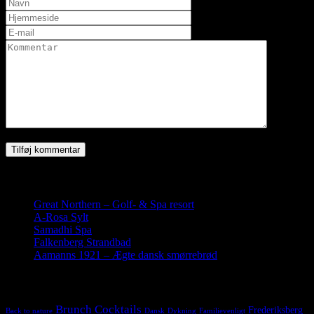
Seneste indlæg
Great Northern – Golf- & Spa resort
19. juli 2019
A-Rosa Sylt
26. maj 2019
Samadhi Spa
22. marts 2019
Falkenberg Strandbad
28. november 2018
Aamanns 1921 – Ægte dansk smørrebrød
17. juni 2018
Tags
Brunch
Cocktails
Frederiksberg
Back to nature
Dansk
Dykning
Familievenligt