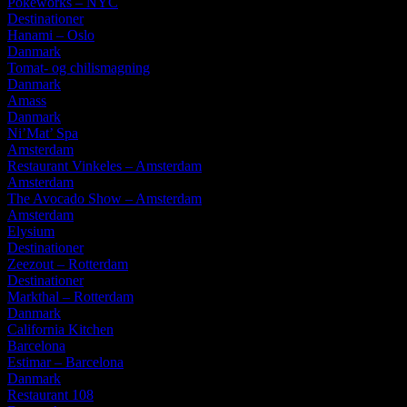
Pokéworks – NYC
Destinationer
Hanami – Oslo
Danmark
Tomat- og chilismagning
Danmark
Amass
Danmark
Ni’Mat’ Spa
Amsterdam
Restaurant Vinkeles – Amsterdam
Amsterdam
The Avocado Show – Amsterdam
Amsterdam
Elysium
Destinationer
Zeezout – Rotterdam
Destinationer
Markthal – Rotterdam
Danmark
California Kitchen
Barcelona
Estimar – Barcelona
Danmark
Restaurant 108